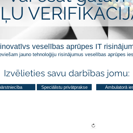
ĻU VERIFIKĀCIJ
r inovatīvs veselības aprūpes IT risinā
eviešam jauno tehnoloģiju risinājumus veselības aprūpes ie
Izvēlieties savu darbības jomu:
ārstniecība
Speciālistu privātprakse
Ambulatorā ie
u, lūdzu nospiediet atjaunošanas pogu augšā