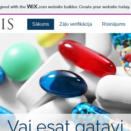
igned with the
.com
website builder. Create your website today.
Sākums
Zāļu verifikācija
Risinājums
Vai esat gatavi