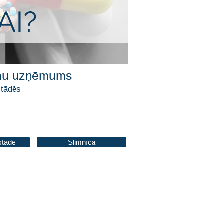
AI?
jumu uzņēmums
stādēs
stāde
Slimnīca