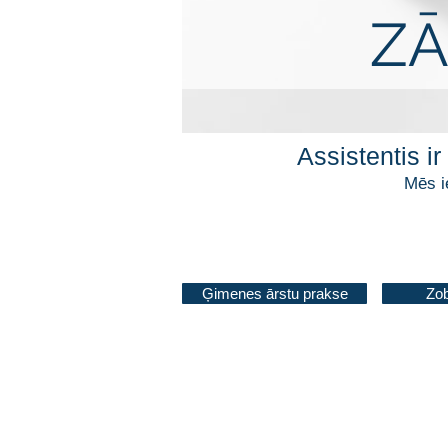
ZĀ
Assistentis i
Mēs i
Ģimenes ārstu prakse
Zob
Lai lapā redzētu aktuālo informācij